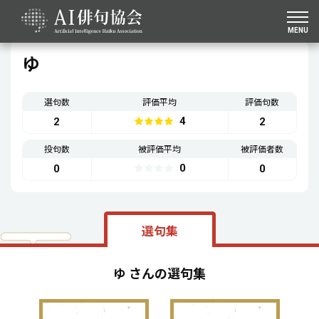
MENU
ゆ
選句数
評価平均
評価句数
4
2
2
投句数
被評価平均
被評価者数
0
0
0
選句集
ゆ さんの選句集