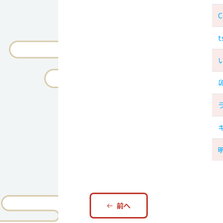
C
t
前へ