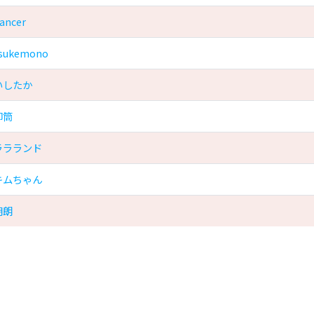
ancer
sukemono
いしたか
卯筒
ララランド
キムちゃん
明朗