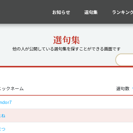
お知らせ
選句集
ランキン
選句集
他の人が公開している選句集を探すことができる画面です
ニックネーム
選句数
ndor7
よね
まつ