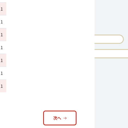
1
1
1
1
1
1
1
次へ