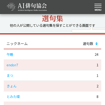
MENU
選句集
他の人が公開している選句集を探すことができる画面です
ニックネーム
選句数
午睡
24
endor7
1
まつ
1
きょん
2
とみた環
8