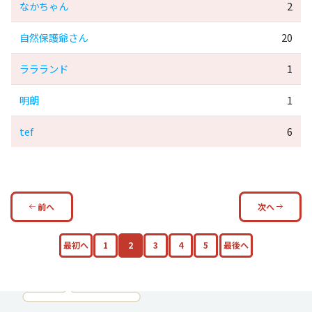
なかちゃん
2
自然保護爺さん
20
ララランド
1
明朗
1
tef
6
前へ
次へ
最初へ
1
2
3
4
5
最後へ