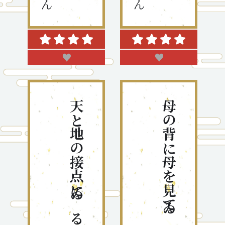
♥
♥
天と地の接点にゐる良夜かな
母の背に母を見てゐるサングラス