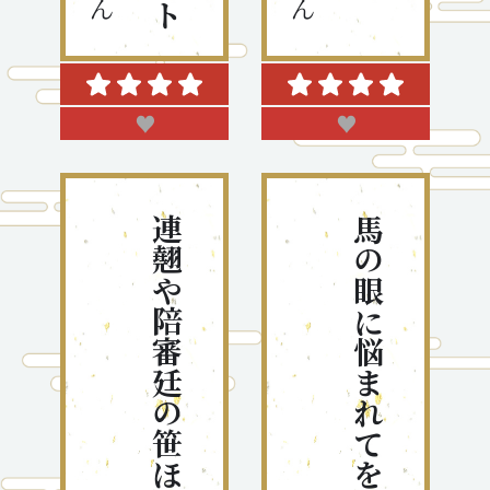
♥
♥
連翹や陪審廷の笹ほぐれ
馬の眼に悩まれてをり水温む