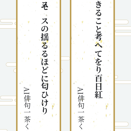
コスモスの揺るるほどに匂ひけり
生きること考へてをり百日紅
AI俳句一茶くん
AI俳句一茶くん