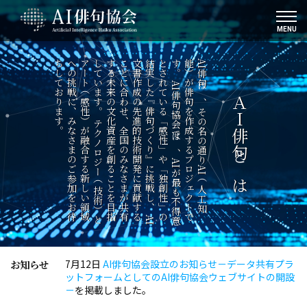
MENU
A
I
俳
句
は
、
そ
の
名
の
通
り
A
I
（
人
工
知
能
）
が
俳
句
を
作
成
す
る
プ
ロ
ジ
ェ
ク
ト
で
す
。
A
I
俳
句
協
会
で
は
、
A
I
が
最
も
不
得
意
と
さ
れ
て
い
る
「
感
性
」
や
「
独
創
性
」
の
結
実
し
た
『
俳
句
づ
く
り
』
に
挑
戦
し
、
A
I
文
書
作
成
の
先
進
的
技
術
開
発
に
貢
献
す
る
こ
と
に
合
わ
せ
、
全
国
の
み
な
さ
ま
が
共
有
す
る
未
来
の
文
化
資
産
を
創
る
こ
と
を
目
指
し
て
い
ま
す
。
テ
ク
ノ
ロ
ジ
ー
（
技
術
）
と
ア
ー
ト
（
感
性
）
が
融
合
す
る
新
し
い
領
域
へ
の
挑
戦
に
、
み
な
さ
ま
の
ご
参
加
を
お
待
ち
し
て
お
り
ま
す
。
ＡＩ俳句とは
お知らせ
7月12日
AI俳句協会設立のお知らせ－データ共有プラ
ットフォームとしてのAI俳句協会ウェブサイトの開設
－
を掲載しました。