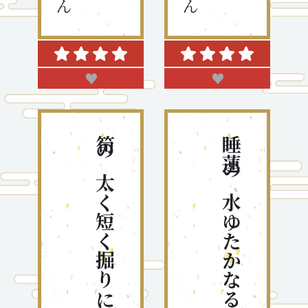
♥
♥
筍の太く短く掘りにけり
睡蓮の水ゆたかなるひかりかな