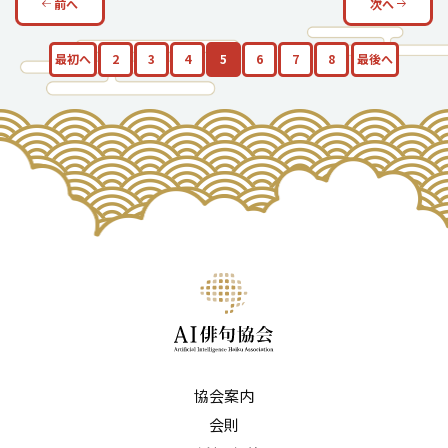
前へ
次へ
最初へ
2
3
4
5
6
7
8
最後へ
協会案内
会則