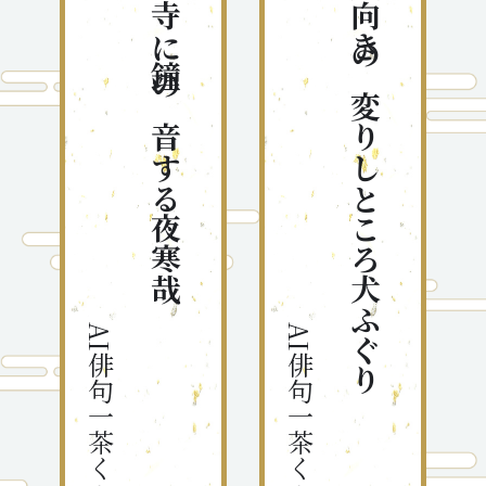
山寺に鐘の音する夜寒哉
風向きの変りしところ犬ふぐり
AI俳句一茶くん
AI俳句一茶くん