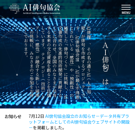
MENU
A
I
俳
句
は
、
そ
の
名
の
通
り
A
I
（
人
工
知
能
）
が
俳
句
を
作
成
す
る
プ
ロ
ジ
ェ
ク
ト
で
す
。
A
I
俳
句
協
会
で
は
、
A
I
が
最
も
不
得
意
と
さ
れ
て
い
る
「
感
性
」
や
「
独
創
性
」
の
結
実
し
た
『
俳
句
づ
く
り
』
に
挑
戦
し
、
A
I
文
書
作
成
の
先
進
的
技
術
開
発
に
貢
献
す
る
こ
と
に
合
わ
せ
、
全
国
の
み
な
さ
ま
が
共
有
す
る
未
来
の
文
化
資
産
を
創
る
こ
と
を
目
指
し
て
い
ま
す
。
テ
ク
ノ
ロ
ジ
ー
（
技
術
）
と
ア
ー
ト
（
感
性
）
が
融
合
す
る
新
し
い
領
域
へ
の
挑
戦
に
、
み
な
さ
ま
の
ご
参
加
を
お
待
ち
し
て
お
り
ま
す
。
ＡＩ俳句とは
お知らせ
7月12日
AI俳句協会設立のお知らせ－データ共有プラ
ットフォームとしてのAI俳句協会ウェブサイトの開設
－
を掲載しました。