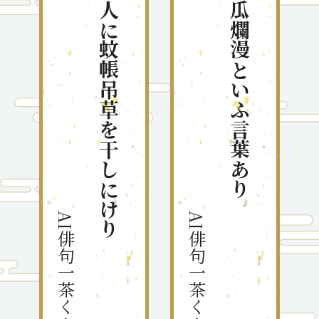
旅人に蚊帳吊草を干しにけり
烏瓜爛漫といふ言葉あり
AI俳句一茶くん
AI俳句一茶くん