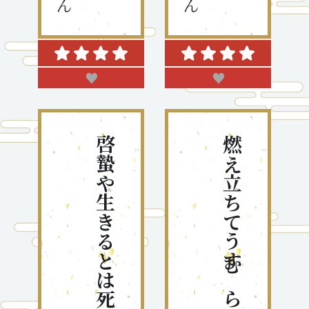
♥
♥
啓蟄や生きるとは死ぬことなりし
燃え立ちてうすむらさきの沙羅の花